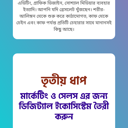
এডিটিং, গ্রাফিক ডিজাইন, সোশ্যাল মিডিয়ার ব্যবহার
ইত্যাদি। আপনি যদি ব্রেসলেট খুঁজছেন। শরীর-
আলিঙ্গন থেকে শুরু করে কাঠামোগত, কাফ থেকে
চেইন এবং কাফ পর্যন্ত প্রতিটি চেহারার সাথে মানানসই
কিছু আছে।
তৃতীয় ধাপ
মার্কেটিং ও সেলস এর জন্য
ডিজিট্যাল ইকোসিস্টেম তৈরী
করুন