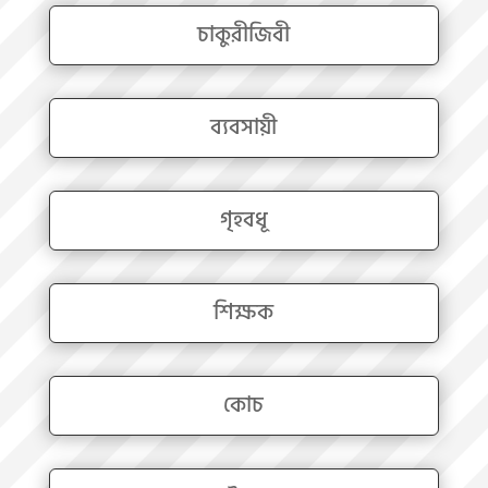
চাকুরীজিবী
ব্যবসায়ী
গৃহবধূ
শিক্ষক
কোচ