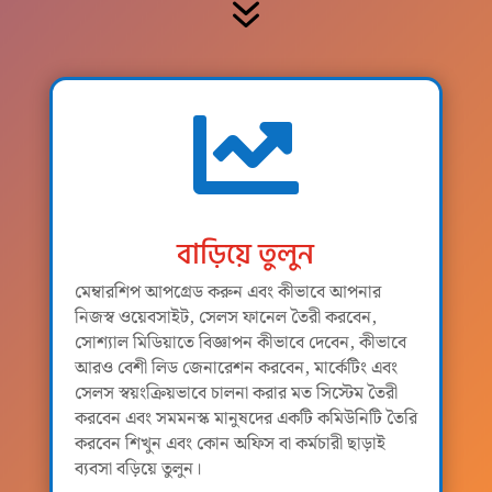
7

বাড়িয়ে তুলুন
মেম্বারশিপ আপগ্রেড করুন এবং কীভাবে আপনার
নিজস্ব ওয়েবসাইট, সেলস ফানেল তৈরী করবেন,
সোশ্যাল মিডিয়াতে বিজ্ঞাপন কীভাবে দেবেন, কীভাবে
আরও বেশী লিড জেনারেশন করবেন, মার্কেটিং এবং
সেলস স্বয়ংক্রিয়ভাবে চালনা করার মত সিস্টেম তৈরী
করবেন এবং সমমনস্ক মানুষদের একটি কমিউনিটি তৈরি
করবেন শিখুন এবং কোন অফিস বা কর্মচারী ছাড়াই
ব্যবসা বড়িয়ে তুলুন।