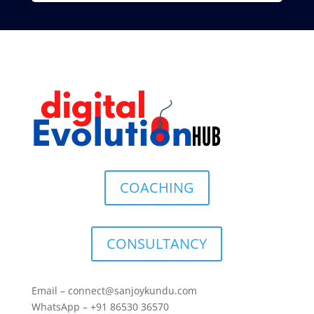
COACHING
CONSULTANCY
Email – connect@sanjoykundu.com
WhatsApp – +91 86530 36570