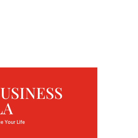
USINESS
LA
e Your Life