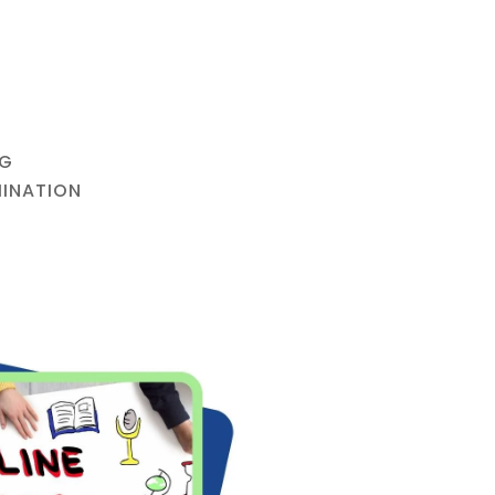
NG
MINATION