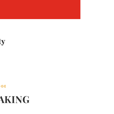
ty
DGE
AKING