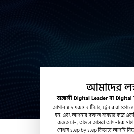
আমাদের লক্
বাঙ্গালী Digital Leader বা Digita
আপনি যদি একজন টিচার, ট্রেনার বা কোচ হ
হন, এবং আপনার দক্ষতা ব্যবহার করে একট
করতে চান, তাহলে আমরা আপনাকে সাহায
শেখাব step by step কিভাবে আপনি নিজে