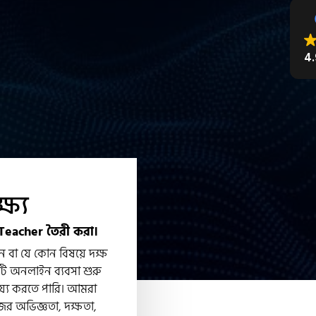
4.
ষ্য
l Teacher তৈরী করা।
ন বা যে কোন বিষয়ে দক্ষ
ি অনলাইন ব্যবসা শুরু
্য করতে পারি। আমরা
র অভিজ্ঞতা, দক্ষতা,