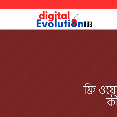
ফ্রি ওয
কী