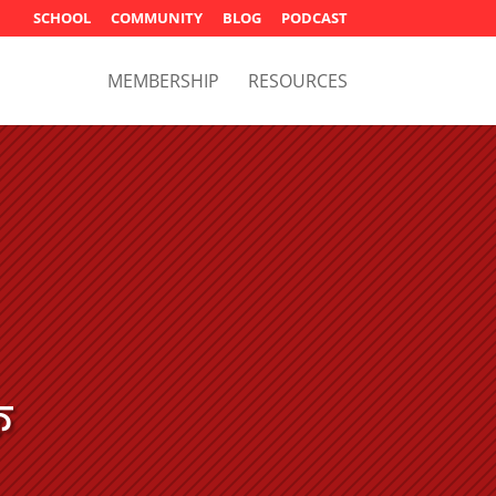
SCHOOL
COMMUNITY
BLOG
PODCAST
MEMBERSHIP
RESOURCES
ি